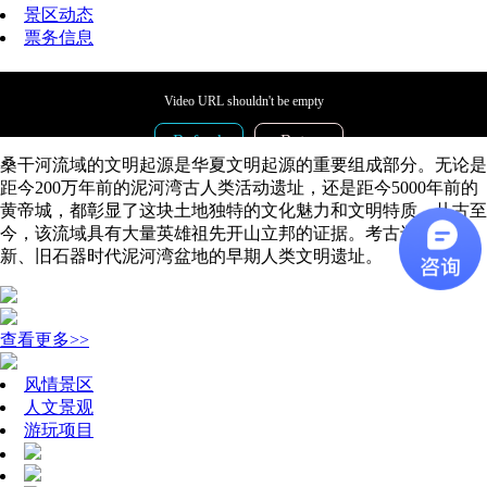
景区动态
票务信息
Video URL shouldn't be empty
Refresh
Retry
桑干河流域的文明起源是华夏文明起源的重要组成部分。无论是
code:
4003
距今200万年前的泥河湾古人类活动遗址，还是距今5000年前的
uuid:
A97F7C8D-E2C4-44BE-AF5A-70F87142959B
黄帝城，都彰显了这块土地独特的文化魅力和文明特质。从古至
Time:
2026-08-06 18:47:19
今，该流域具有大量英雄祖先开山立邦的证据。考古还发现了
新、旧石器时代泥河湾盆地的早期人类文明遗址。
查看更多>>
风情景区
人文景观
游玩项目