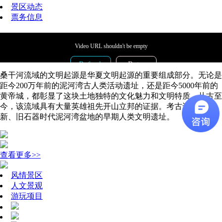
景区动态
票务信息
Video URL shouldn't be empty
Refresh
Retry
桑干河流域的文明起源是华夏文明起源的重要组成部分。无论是
code:
4003
距今200万年前的泥河湾古人类活动遗址，还是距今5000年前的
uuid:
DB935B48-13A4-4D64-82F8-F19088347280
黄帝城，都彰显了这块土地独特的文化魅力和文明特质。从古至
Time:
2026-08-07 07:35:29
今，该流域具有大量英雄祖先开山立邦的证据。考古还发现了
新、旧石器时代泥河湾盆地的早期人类文明遗址。
查看更多>>
风情景区
人文景观
游玩项目