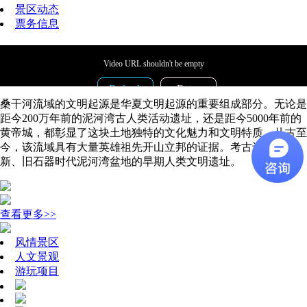
景区动态
票务信息
Video URL shouldn't be empty
Refresh
Retry
桑干河流域的文明起源是华夏文明起源的重要组成部分。无论是
code:
4003
距今200万年前的泥河湾古人类活动遗址，还是距今5000年前的
uuid:
3DD52284-89B4-492A-B23E-870D98FF10E0
黄帝城，都彰显了这块土地独特的文化魅力和文明特质。从古至
Time:
2026-08-08 07:24:08
今，该流域具有大量英雄祖先开山立邦的证据。考古还发现了
新、旧石器时代泥河湾盆地的早期人类文明遗址。
查看更多>>
风情景区
人文景观
游玩项目