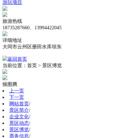
游玩项目
旅游热线
18735287660、13994422045
详细地址
大同市云州区册田水库坝东
返回首页
当前位置：首页 > 景区博览
狼图腾
上一页
下一页
网站首页
/
景区简介
/
企业文化
/
景区动态
/
景区博览
/
票务信息
/