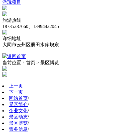
游玩项目
旅游热线
18735287660、13994422045
详细地址
大同市云州区册田水库坝东
返回首页
当前位置：首页 > 景区博览
.
上一页
下一页
网站首页
/
景区简介
/
企业文化
/
景区动态
/
景区博览
/
票务信息
/